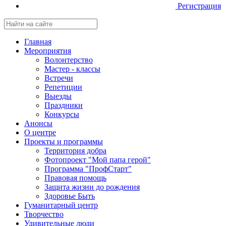
Регистрация
Главная
Мероприятия
Волонтерство
Мастер - классы
Встречи
Репетиции
Выезды
Праздники
Конкурсы
Анонсы
О центре
Проекты и программы
Территория добра
Фотопроект "Мой папа герой"
Программа "ПрофСтарт"
Правовая помощь
Защита жизни до рождения
Здоровье Быть
Гуманитарный центр
Творчество
Удивительные люди