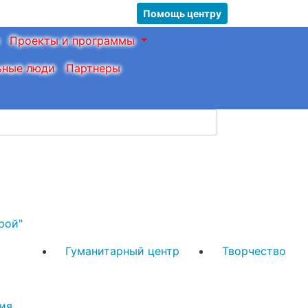
Помощь центру
Проекты и программы
ьные люди
Партнеры
рой"
Гуманитарный центр
Творчество
ия