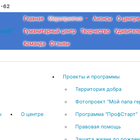
1-62
Главная
Мероприятия
Анонсы
О центре
Гуманитарный центр
Творчество
Удивител
Команда
Отзывы
Проекты и программы
Территория добра
Фотопроект "Мой папа ге
ы
О центре
Программа "ПрофСтарт"
Правовая помощь
Защита жизни до рожден