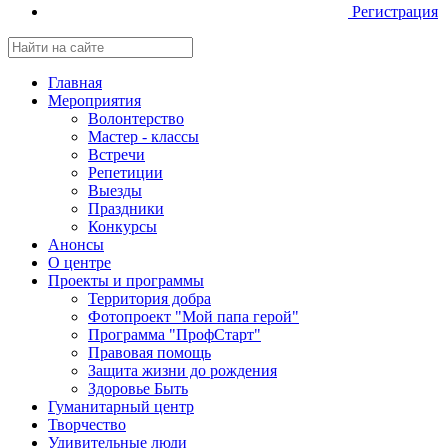
Регистрация
Главная
Мероприятия
Волонтерство
Мастер - классы
Встречи
Репетиции
Выезды
Праздники
Конкурсы
Анонсы
О центре
Проекты и программы
Территория добра
Фотопроект "Мой папа герой"
Программа "ПрофСтарт"
Правовая помощь
Защита жизни до рождения
Здоровье Быть
Гуманитарный центр
Творчество
Удивительные люди